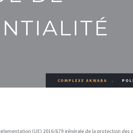
NTIALITÉ
>
COMPLEXE AKWABA
POL
lementation (UE) 2016/679 générale de la protection des d